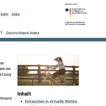
Team
Jobs
IT
Deutschland-Index
das
ann sie
netzung
Inhalt
nehmend
Eintauchen in virtuelle Welten