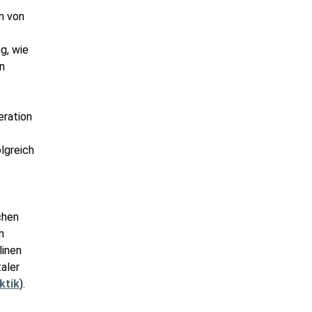
n von
g, wie
n
eration
lgreich
chen
n
linen
aler
ktik
).