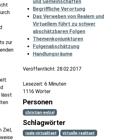
und Gemeinschaften
icht
Begriffliche Verortung
Durch
Das Verweben von Realem und
Virtuellem führt zu schwer
nd
abschätzbaren Folgen
Themenkonjunkturen
ts zur
Folgenabschätzung
lenden
Handlungsräume
Veröffentlicht:
28.02.2017
elt.
Lesezeit: 6 Minuten
nd
1116 Wörter
 lässt
Personen
lten
christian-welzel
Schlagwörter
 Ziel,
reale-virtualitaet
virtuelle-realitaet
sweise