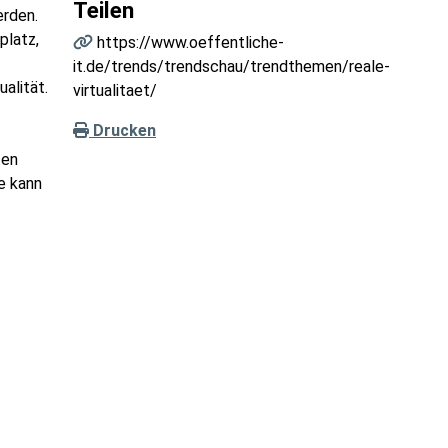
Teilen
erden.
platz,
https://www.oeffentliche-
it.de/trends/trendschau/trendthemen/reale-
alität.
virtualitaet/
Drucken
ten
e kann