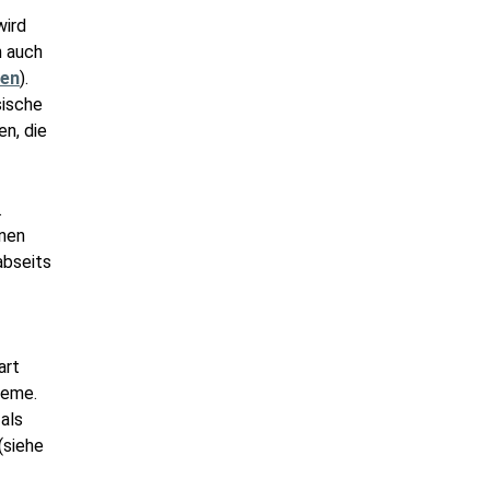
wird
n auch
nen
).
sische
n, die
.
nnen
abseits
art
teme.
 als
(siehe