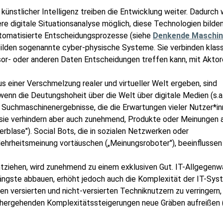
künstlicher Intelligenz treiben die Entwicklung weiter. Dadurch 
re digitale Situationsanalyse möglich, diese Technologien bilde
automatisierte Entscheidungsprozesse (siehe
Denkende Maschi
 bilden sogenannte cyber-physische Systeme. Sie verbinden klas
or- oder anderen Daten Entscheidungen treffen kann, mit Aktore
us einer Verschmelzung realer und virtueller Welt ergeben, sind
 wenn die Deutungshoheit über die Welt über digitale Medien (s.a
rn Suchmaschinenergebnisse, die die Erwartungen vieler Nutzer*i
, sie verhindern aber auch zunehmend, Produkte oder Meinungen 
rblase"). Social Bots, die in sozialen Netzwerken oder
rheitsmeinung vortäuschen („Meinungsroboter"), beeinflussen
entziehen, wird zunehmend zu einem exklusiven Gut. IT-Allgegenw
ngste abbauen, erhöht jedoch auch die Komplexität der IT-Sys
en versierten und nicht-versierten Techniknutzern zu verringern,
nhergehenden Komplexitätssteigerungen neue Gräben aufreißen 