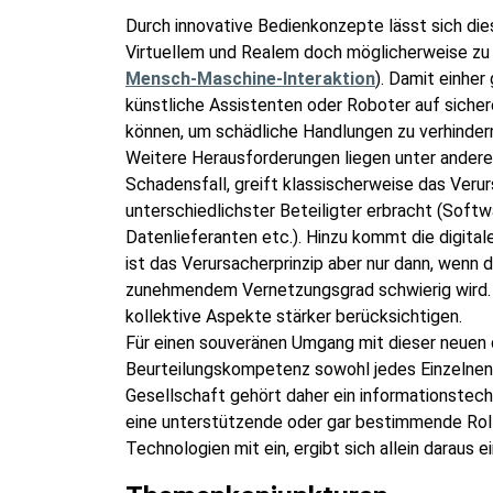
Durch innovative Bedienkonzepte lässt sich di
Virtuellem und Realem doch möglicherweise zu
Mensch-Maschine-Interaktion
). Damit einhe
künstliche Assistenten oder Roboter auf siche
können, um schädliche Handlungen zu verhinder
Weitere Herausforderungen liegen unter andere
Schadensfall, greift klassischerweise das Veru
unterschiedlichster Beteiligter erbracht (Soft
Datenlieferanten etc.). Hinzu kommt die digita
ist das Verursacherprinzip aber nur dann, wenn 
zunehmendem Vernetzungsgrad schwierig wird. 
kollektive Aspekte stärker berücksichtigen.
Für einen souveränen Umgang mit dieser neuen 
Beurteilungskompetenz sowohl jedes Einzelnen al
Gesellschaft gehört daher ein informationstech
eine unterstützende oder gar bestimmende Rolle
Technologien mit ein, ergibt sich allein darau