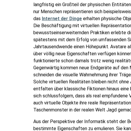
langfristig ein Großteil der physischen Entität
nur Menschen repräsentieren sich beispielsweis
das
Internet der Dinge
erhalten physische Obje
Die Beschäftigung mit virtuellen Repräsentatione
bewusstseinserweiternden Praktiken erlebte die 
spätestens mit dem Erfolg von umfassenden Si
Jahrtausendwende einen Höhepunkt. Avatare als 
über völlig neue Eigenschaften verfügen können
funktionierte schon damals trotz wenig realität
Gegenwärtig kommen neue Endgeräte auf den Mark
schneiden die visuelle Wahrnehmung ihrer Träge
Solche virtuellen Realitäten bleiben nicht ohne
entfalten über klassische Fiktionen hinaus ein
sich schlussfolgern, dass als real empfundene V
auch virtuelle Objekte ihre reale Repräsentatio
Taschenmonster in der realen Welt Jagd gemac
Aus der Perspektive der Informatik steht der Beg
bestimmte Eigenschaften zu emulieren. Sie kan