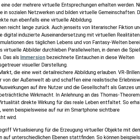
en eine oder mehrere virtuelle Entsprechungen erhalten werden. N
e in sozialen Netzwerken und bilden virtuelle Gemeinschaften. 
kte nun ebenfalls eine virtuelle Abbildung.
n reicht lange zurück. Auch jenseits von literarischer Fiktion u
digital induzierte Auseinandersetzung mit virtuellen Realitäten
mulationen des täglichen Lebens und von Fantasy-Welten berei
virtuelle Abbilder durchleben Parallelwelten, in denen die Spie
. Das als
Immersion
bezeichnete Eintauchen in diese Welten
sgetreuer visueller Darstellung.
t, die eine weit detailreichere Abbildung erlauben. VR-Brillen
r von der Außenwelt ab und schaffen eine realistische Erlebnisw
 Auswirkungen auf ihre Nutzer und die Gesellschaft als Ganzes u
e beträchtliche Wirkmacht. In Anlehnung an das Thomas-Theorem
irtualität direkte Wirkung für das reale Leben entfaltet. So erha
n, wenn beispielsweise auf nur im Smartphone sichtbare
ht wird.
riff Virtualisierung für die Erzeugung virtueller Objekte mit dem
n auf unterschiedlichen Ebenen stattfinden. So können beispiel