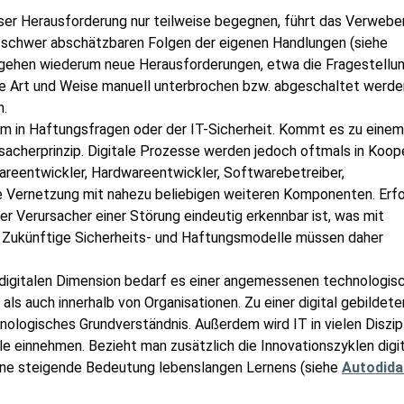
eser Herausforderung nur teilweise begegnen, führt das Verwebe
 schwer abschätzbaren Folgen der eigenen Handlungen (siehe
r gehen wiederum neue Herausforderungen, etwa die Fragestellun
re Art und Weise manuell unterbrochen bzw. abgeschaltet werde
n.
m in Haftungsfragen oder der IT-Sicherheit. Kommt es zu einem
rsacherprinzip. Digitale Prozesse werden jedoch oftmals in Koop
wareentwickler, Hardwareentwickler, Softwarebetreiber,
le Vernetzung mit nahezu beliebigen weiteren Komponenten. Erfo
der Verursacher einer Störung eindeutig erkennbar ist, was mit
Zukünftige Sicherheits- und Haftungsmodelle müssen daher
digitalen Dimension bedarf es einer angemessenen technologis
s auch innerhalb von Organisationen. Zu einer digital gebildete
nologisches Grundverständnis. Außerdem wird IT in vielen Diszip
 einnehmen. Bezieht man zusätzlich die Innovationszyklen digit
s eine steigende Bedeutung lebenslangen Lernens (siehe
Autodida