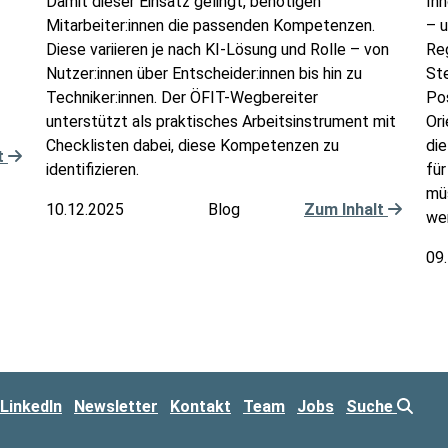
Damit dieser Einsatz gelingt, benötigen
Inn
Mitarbeiter:innen die passenden Kompetenzen.
– 
Diese variieren je nach KI-Lösung und Rolle – von
Re
Nutzer:innen über Entscheider:innen bis hin zu
St
Techniker:innen. Der ÖFIT-Wegbereiter
Pos
unterstützt als praktisches Arbeitsinstrument mit
Ori
Checklisten dabei, diese Kompetenzen zu
di
t
identifizieren.
für
mü
10.12.2025
Blog
Zum Inhalt
we
09
LinkedIn
Newsletter
Kontakt
Team
Jobs
Suche