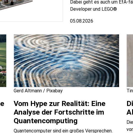
Dabei geht es auch um EfA-fähi
Developer und LEGO®
05.08.2026
Gerd Altmann / Pixabay
Tin
ie
Vom Hype zur Realität: Eine
D
Analyse der Fortschritte im
A
Quantencomputing
Die
vo
Quantencomputer sind ein großes Versprechen.