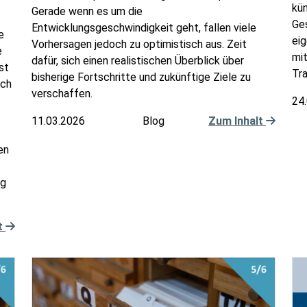
kün
Gerade wenn es um die
Ges
Entwicklungsgeschwindigkeit geht, fallen viele
e
eig
Vorhersagen jedoch zu optimistisch aus. Zeit
e
mit
dafür, sich einen realistischen Überblick über
st
Tr
bisherige Fortschritte und zukünftige Ziele zu
sch
verschaffen.
24
11.03.2026
Blog
Zum Inhalt
en
ig
t