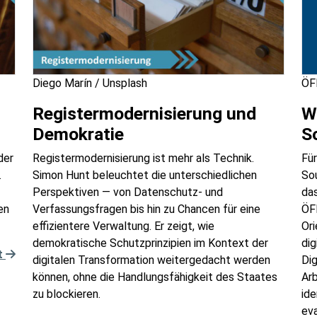
Diego Marín / Unsplash
ÖFI
Registermodernisierung und
W
Demokratie
S
der
Registermodernisierung ist mehr als Technik.
Für
.
Simon Hunt beleuchtet die unterschiedlichen
Sou
Perspektiven — von Datenschutz- und
das
en
Verfassungsfragen bis hin zu Chancen für eine
ÖF
effizientere Verwaltung. Er zeigt, wie
Ori
demokratische Schutzprinzipien im Kontext der
dig
t
digitalen Transformation weitergedacht werden
Dig
können, ohne die Handlungsfähigkeit des Staates
Ar
zu blockieren.
ide
eva