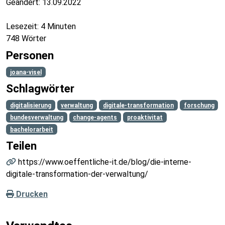
Geändert:
13.09.2022
Lesezeit: 4 Minuten
748 Wörter
Personen
joana-visel
Schlagwörter
digitalisierung
verwaltung
digitale-transformation
forschung
bundesverwaltung
change-agents
proaktivitat
bachelorarbeit
Teilen
https://www.oeffentliche-it.de/blog/die-interne-
digitale-transformation-der-verwaltung/
Drucken