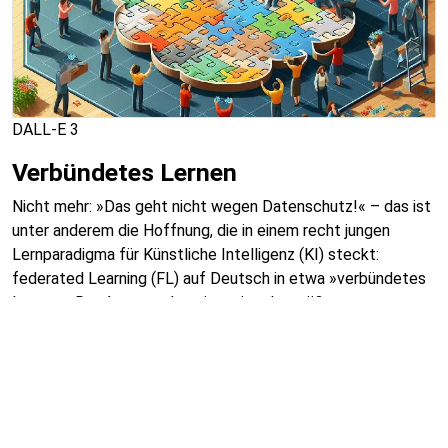
DALL-E 3
Verbündetes Lernen
Nicht mehr: »Das geht nicht wegen Datenschutz!« – das ist
unter anderem die Hoffnung, die in einem recht jungen
Lernparadigma für Künstliche Intelligenz (KI) steckt:
federated Learning (FL) auf Deutsch in etwa »verbündetes
Lernen«. Der Ansatz adressiert eine der größten
Herausforderungen für das Training von KI: Es müssen
ausreichend hochwertige Daten vorliegen, schließlich hängt
die Qualität des Outputs wesentlich von diesen ab. Diese
werden bei traditionellen Lernmethoden häufig aus vielen
Quellen gesammelt und zentralisiert auf einem Server
gespeichert – was problematisch werden kann, wenn die