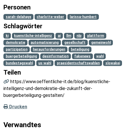
Personen
sarah-delahaye
charlotte-weber
larissa-humbert
Schlagwörter
ki
kuenstliche-intelligenz
ai
llm
nlp
plattform
demokratie
automatisierung
gesellschaft
gemeinwohl
partizipation
herausforderungen
beteiligung
buergerbeteiligung
desinformation
fakenews
wahl
bundestagswahl
us-wahl
praesidentschaftswahlen
slowakei
Teilen
https://www.oeffentliche-it.de/blog/kuenstliche-
intelligenz-und-demokratie-die-zukunft-der-
buergerbeteiligung-gestalten/
Drucken
Verwandtes