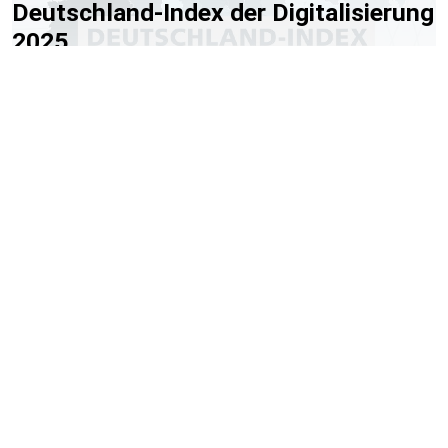
Deutschland-Index der Digitalisierung
2025
Wie digital sind die bundesdeutschen Länder? Der
Deutschland-Index der Digitalisierung 2025 zeichnet Stand
und Entwicklung in den Themenfeldern Infrastruktur,
Digitales Leben und Digitale Verwaltung nach. Während sich
die Länder bei 5G und Breitband weiter annähern, bleiben die
Unterschiede in anderen Bereichen, wie dem Angebot
digitaler Verwaltungsleistungen oder der Nutzung von
Homeoffice, groß.
25.06.2025
Publikationen
Zum Inhalt
Impressum
Datenschutz
Mastodon
LinkedIn
Newsletter
Kontakt
Team
Jobs
Suche