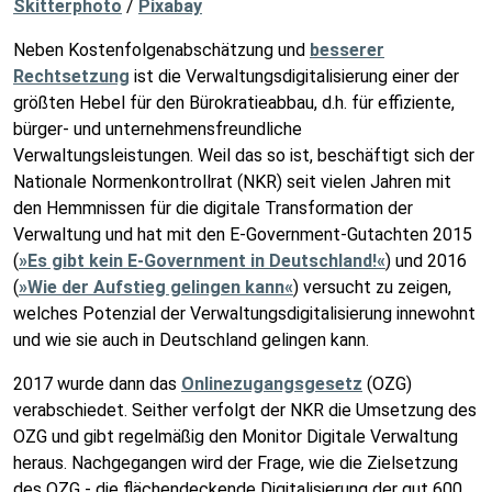
Skitterphoto
/
Pixabay
Neben Kostenfolgenabschätzung und
besserer
Rechtsetzung
ist die Verwaltungsdigitalisierung einer der
größten Hebel für den Bürokratieabbau, d.h. für effiziente,
bürger- und unternehmensfreundliche
Verwaltungsleistungen. Weil das so ist, beschäftigt sich der
Nationale Normenkontrollrat (NKR) seit vielen Jahren mit
den Hemmnissen für die digitale Transformation der
Verwaltung und hat mit den E-Government-Gutachten 2015
(
»Es gibt kein E-Government in Deutschland!«
) und 2016
(
»Wie der Aufstieg gelingen kann«
) versucht zu zeigen,
welches Potenzial der Verwaltungsdigitalisierung innewohnt
und wie sie auch in Deutschland gelingen kann.
2017 wurde dann das
Onlinezugangsgesetz
(OZG)
verabschiedet. Seither verfolgt der NKR die Umsetzung des
OZG und gibt regelmäßig den Monitor Digitale Verwaltung
heraus. Nachgegangen wird der Frage, wie die Zielsetzung
des OZG - die flächendeckende Digitalisierung der gut 600