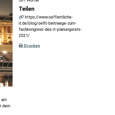
381 Wörter
Teilen
https://www.oeffentliche-
it.de/blog/oefit-beitraege-zum-
fachkongress-des-it-planungsrats-
2021/
Drucken
s am
er dem