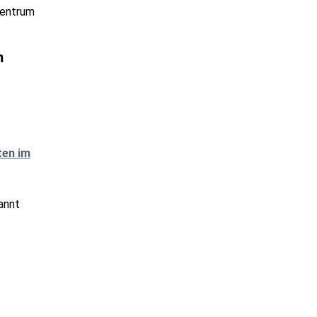
entrum
m
annt