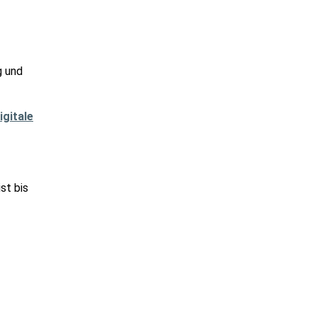
g und
igitale
st bis