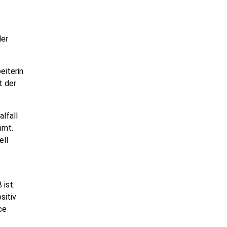
der
eiterin
t der
lfall
mmt.
ell
 ist.
sitiv
ce