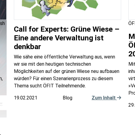
ash
ÖFI
Call for Experts: Grüne Wiese –
M
Eine andere Verwaltung ist
Ö
denkbar
2
Wie sähe eine öffentliche Verwaltung aus, wenn
wir sie mit den heutigen technischen
Mit
Möglichkeiten auf der grünen Wiese neu aufbauen
inh
h,
würden? Für einen Szenarienprozess zu diesem
vi
Thema sucht ÖFIT Teilnehmende.
»Ve
Pr
19.02.2021
Blog
Zum Inhalt
29