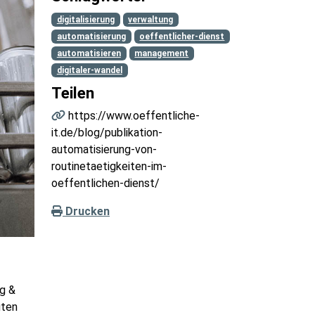
digitalisierung
verwaltung
automatisierung
oeffentlicher-dienst
automatisieren
management
digitaler-wandel
Teilen
https://www.oeffentliche-
it.de/blog/publikation-
automatisierung-von-
routinetaetigkeiten-im-
oeffentlichen-dienst/
Drucken
ng &
gten