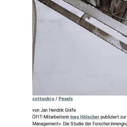
cottonbro
/
Pexels
von Jan Hendrik Gräfe
ÖFIT-Mitarbeiterin
Ines Hölscher
publiziert zu
Management«. Die Studie der Forscher:innengru