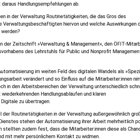
t daraus Handlungsempfehlungen ab.
n in der Verwaltung Routinetätigkeiten, die das Gros des
ie Verwaltungsbeschäftigten hiervon und welche Auswirkungen 
n werden?
 in der Zeitschrift »Verwaltung & Management«, den ÖFIT-Mitarb
vorhabens des Lehrstuhls für Public und Nonprofit Managemen
tomatisierung im weiten Feld des digitalen Wandels als »Spezia
ungsarbeit verändert und so Einfluss auf die Mitarbeiter:innen ni
h in den Arbeitsbereichen der Verwaltung unterschiedlich schn
it wiederkehrenden Handlungsabläufen und klaren
Digitale zu übertragen.
il der Routinetätigkeiten in der Verwaltung außergewöhnlich groß
ienstes stehen der Automatisierung ihrer Arbeit mehrheitlich po
n stellten zudem fest, dass die Mitarbeiter:innen diese als Chan
und mit mehr persönlichem Kontakt zu widmen.