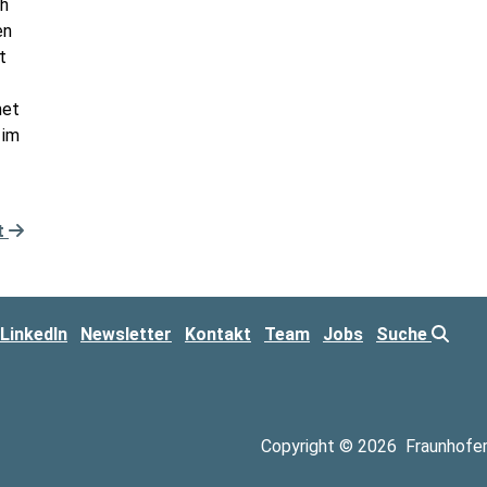
ch
en
t
met
 im
t
LinkedIn
Newsletter
Kontakt
Team
Jobs
Suche
Copyright © 2026
Fraunhofe