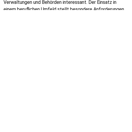
Verwaltungen und Behörden interessant. Der Einsatz in
einem beruflichen Umfeld stellt besondere Anforderungen
an die einzusetzenden Werkzeuge, etwa in den Bereichen
Datensicherheit, Datenschutz, Performanz oder
Interoperabilität. Am Markt existieren spezialisierte
Produkte, die auf die Bedürfnisse von Unternehmen und
Behörden zugeschnitten sind.
02.11.2016
Marktübersichten
Zum Inhalt