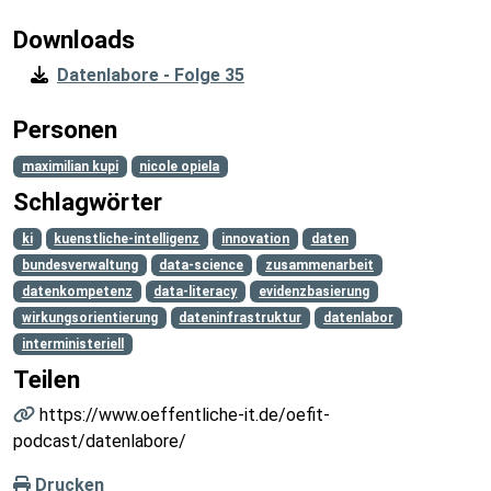
Downloads
Datenlabore - Folge 35
Personen
maximilian kupi
nicole opiela
Schlagwörter
ki
kuenstliche-intelligenz
innovation
daten
bundesverwaltung
data-science
zusammenarbeit
datenkompetenz
data-literacy
evidenzbasierung
wirkungsorientierung
dateninfrastruktur
datenlabor
interministeriell
Teilen
https://www.oeffentliche-it.de/oefit-
podcast/datenlabore/
Drucken