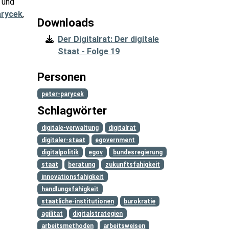
 und
arycek
,
Downloads
Der Digitalrat: Der digitale
Staat - Folge 19
Personen
peter-parycek
Schlagwörter
digitale-verwaltung
digitalrat
digitaler-staat
egovernment
digitalpolitik
egov
bundesregierung
staat
beratung
zukunftsfahigkeit
innovationsfahigkeit
handlungsfahigkeit
staatliche-institutionen
burokratie
agilitat
digitalstrategien
arbeitsmethoden
arbeitsweisen