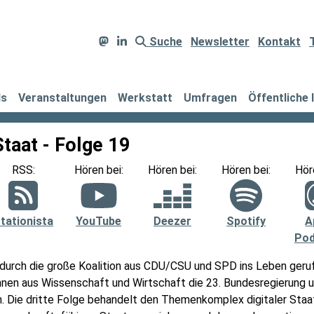
Suche
Newsletter
Kontakt
ds
Veranstaltungen
Werkstatt
Umfragen
Öffentliche 
 Staat - Folge 19
RSS:
Hören bei:
Hören bei:
Hören bei:
Hör
tationista
YouTube
Deezer
Spotify
A
Pod
 durch die große Koalition aus CDU/CSU und SPD ins Leben geruf
nnen aus Wissenschaft und Wirtschaft die 23. Bundesregierung u
en. Die dritte Folge behandelt den Themenkomplex digitaler Staa