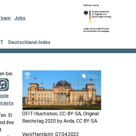
Team
Jobs
IT
Deutschland-Index
en bei:
pple
casts
ÖFIT-Illustration, CC-BY-SA, Original:
en. Er
Reichstag 2020 by Avda, CC BY-SA
nd ihre
t.
Veröffentlicht:
07.04.2022