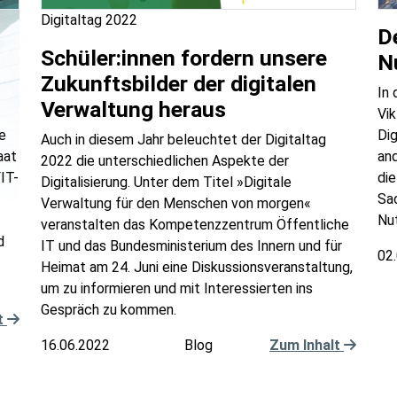
Digitaltag 2022
De
Schüler:innen fordern unsere
N
Zukunftsbilder der digitalen
In 
Verwaltung heraus
Vi
e
Dig
Auch in diesem Jahr beleuchtet der Digitaltag
aat
and
2022 die unterschiedlichen Aspekte der
IT-
di
Digitalisierung. Unter dem Titel »Digitale
Sac
Verwaltung für den Menschen von morgen«
Nut
veranstalten das Kompetenzzentrum Öffentliche
d
IT und das Bundesministerium des Innern und für
02
Heimat am 24. Juni eine Diskussionsveranstaltung,
um zu informieren und mit Interessierten ins
Gespräch zu kommen.
t
16.06.2022
Blog
Zum Inhalt