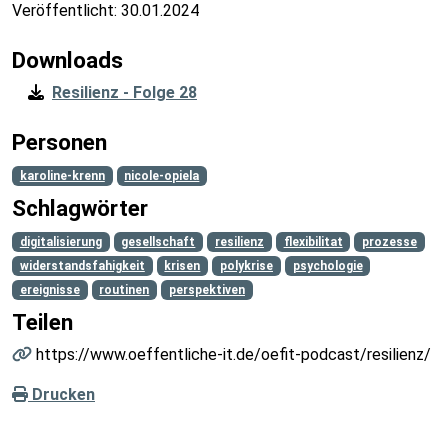
Veröffentlicht:
30.01.2024
Downloads
Resilienz - Folge 28
Personen
karoline-krenn
nicole-opiela
Schlagwörter
digitalisierung
gesellschaft
resilienz
flexibilitat
prozesse
widerstandsfahigkeit
krisen
polykrise
psychologie
ereignisse
routinen
perspektiven
Teilen
https://www.oeffentliche-it.de/oefit-podcast/resilienz/
Drucken