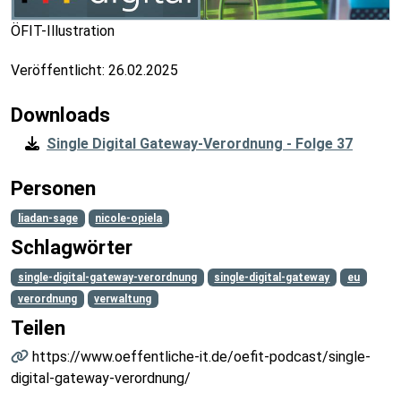
ÖFIT-Illustration
Veröffentlicht:
26.02.2025
Downloads
Single Digital Gateway-Verordnung - Folge 37
Personen
liadan-sage
nicole-opiela
Schlagwörter
single-digital-gateway-verordnung
single-digital-gateway
eu
verordnung
verwaltung
Teilen
https://www.oeffentliche-it.de/oefit-podcast/single-
digital-gateway-verordnung/