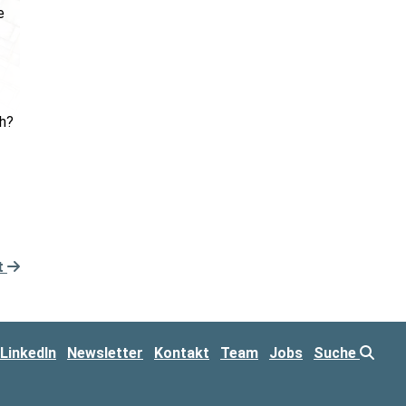
e
h?
t
LinkedIn
Newsletter
Kontakt
Team
Jobs
Suche