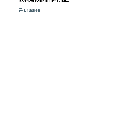
it.de/persons/jimmy-schulz/
Drucken