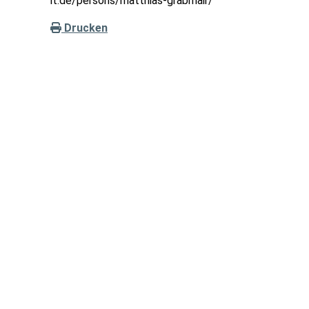
it.de/persons/matthias-grabmair/
Drucken