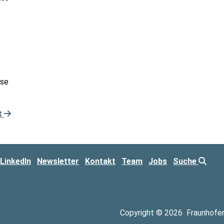
sse
t
LinkedIn
Newsletter
Kontakt
Team
Jobs
Suche
Copyright © 2026
Fraunhofe