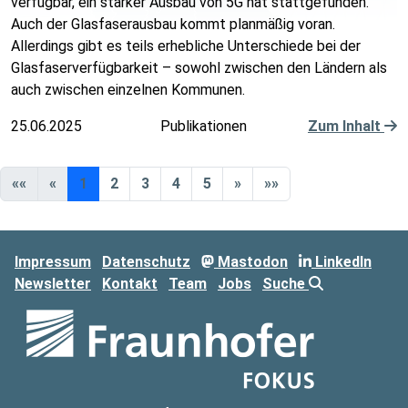
verfügbar, ein starker Ausbau von 5G hat stattgefunden.
Auch der Glasfaserausbau kommt planmäßig voran.
Allerdings gibt es teils erhebliche Unterschiede bei der
Glasfaserverfügbarkeit – sowohl zwischen den Ländern als
auch zwischen einzelnen Kommunen.
25.06.2025
Publikationen
Zum Inhalt
««
«
1
2
3
4
5
»
»»
Impressum
Datenschutz
Mastodon
LinkedIn
Newsletter
Kontakt
Team
Jobs
Suche