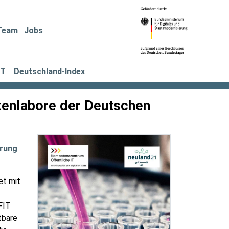
Team
Jobs
IT
Deutschland-Index
atenlabore der Deutschen
erung
et mit
FIT
tbare