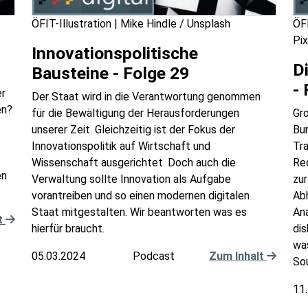
ÖFIT-Illustration | Mike Hindle / Unsplash
ÖFI
Pi
Innovationspolitische
D
Bausteine - Folge 29
-
er
Der Staat wird in die Verantwortung genommen
en?
für die Bewältigung der Herausforderungen
Gr
unserer Zeit. Gleichzeitig ist der Fokus der
Bu
Innovationspolitik auf Wirtschaft und
Tr
Wissenschaft ausgerichtet. Doch auch die
Re
en
Verwaltung sollte Innovation als Aufgabe
zur
vorantreiben und so einen modernen digitalen
Ab
Staat mitgestalten. Wir beantworten was es
An
t
hierfür braucht.
dis
was
05.03.2024
Podcast
Zum Inhalt
Sou
11