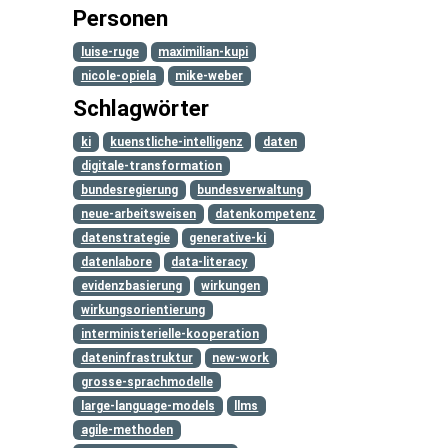
Personen
luise-ruge
maximilian-kupi
nicole-opiela
mike-weber
Schlagwörter
ki
kuenstliche-intelligenz
daten
digitale-transformation
bundesregierung
bundesverwaltung
neue-arbeitsweisen
datenkompetenz
datenstrategie
generative-ki
datenlabore
data-literacy
evidenzbasierung
wirkungen
wirkungsorientierung
interministerielle-kooperation
dateninfrastruktur
new-work
grosse-sprachmodelle
large-language-models
llms
agile-methoden