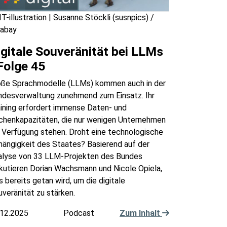
T-illustration | Susanne Stöckli (susnpics) /
xabay
igitale Souveränität bei LLMs
 Folge 45
oße Sprachmodelle (LLMs) kommen auch in der
ndesverwaltung zunehmend zum Einsatz. Ihr
aining erfordert immense Daten- und
chenkapazitäten, die nur wenigen Unternehmen
 Verfügung stehen. Droht eine technologische
hängigkeit des Staates? Basierend auf der
alyse von 33 LLM-Projekten des Bundes
kutieren Dorian Wachsmann und Nicole Opiela,
 bereits getan wird, um die digitale
veränität zu stärken.
.12.2025
Podcast
Zum Inhalt