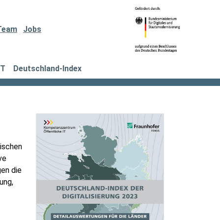
Team
Jobs
IT
Deutschland-Index
wischen
ve
gen die
ung,