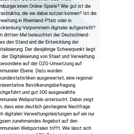
burger:innen Online-Spiele? Wie gut ist die
rastruktur, die sie dabei nutzen können? Ist die
waltung in Rheinland-Pfalz oder in
cklenburg-Vorpommern digitaler aufgestellt?
m dritten Mal beleuchtet der Deutschland-
ex den Stand und die Entwicklung der
italisierung. Der diesjährige Schwerpunkt liegt
 der Digitalisierung von Staat und Verwaltung
sbesondere auf der OZG-Umsetzung auf
mmunaler Ebene. Dazu wurden
undärstatistiken ausgewertet, eine regional
präsentative Bevölkerungsbefragung
rchgeführt und gut 300 ausgewählte
mmunale Webportale untersucht. Dabei zeigt
h, dass eine deutlich gestiegene Nachfrage
h digitalen Verwaltungsleistungen auf ein nur
ngsam zunehmendes Angebot auf den
munalen Webportalen trifft. Wie lässt sich