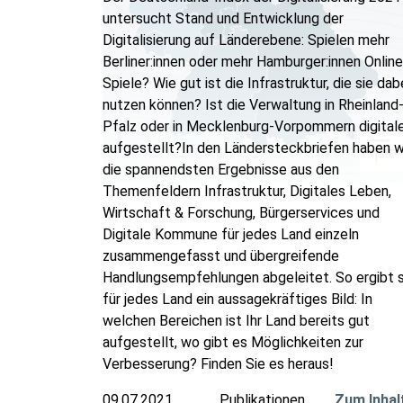
untersucht Stand und Entwicklung der
Digitalisierung auf Länderebene: Spielen mehr
Berliner:innen oder mehr Hamburger:innen Online
Spiele? Wie gut ist die Infrastruktur, die sie dab
nutzen können? Ist die Verwaltung in Rheinland
Pfalz oder in Mecklenburg-Vorpommern digital
aufgestellt?In den Ländersteckbriefen haben w
die spannendsten Ergebnisse aus den
Themenfeldern Infrastruktur, Digitales Leben,
Wirtschaft & Forschung, Bürgerservices und
Digitale Kommune für jedes Land einzeln
zusammengefasst und übergreifende
Handlungsempfehlungen abgeleitet. So ergibt s
für jedes Land ein aussagekräftiges Bild: In
welchen Bereichen ist Ihr Land bereits gut
aufgestellt, wo gibt es Möglichkeiten zur
Verbesserung? Finden Sie es heraus!
09.07.2021
Publikationen
Zum Inhal