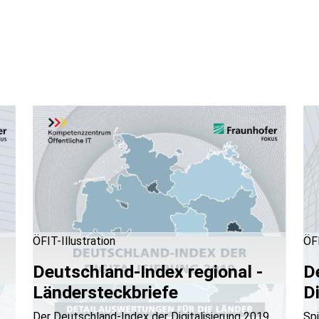
ÖFIT-Illustration
ÖFI
Deutschland-Index regional -
D
Ländersteckbriefe
D
Der Deutschland-Index der Digitalisierung 2019
Spi