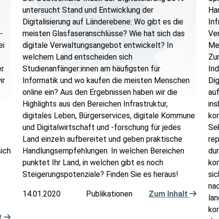
untersucht Stand und Entwicklung der
Ham
Digitalisierung auf Länderebene: Wo gibt es die
Inf
-
meisten Glasfaseranschlüsse? Wie hat sich das
Ver
ei
digitale Verwaltungsangebot entwickelt? In
Me
-
welchem Land entscheiden sich
Zu
er
Studienanfänger:innen am häufigsten für
Ind
ir
Informatik und wo kaufen die meisten Menschen
Dig
online ein? Aus den Ergebnissen haben wir die
auf
Highlights aus den Bereichen Infrastruktur,
in
digitales Leben, Bürgerservices, digitale Kommune
ko
und Digitalwirtschaft und -forschung für jedes
Sek
Land einzeln aufbereitet und geben praktische
re
ich
Handlungsempfehlungen. In welchen Bereichen
du
punktet Ihr Land, in welchen gibt es noch
ko
Steigerungspotenziale? Finden Sie es heraus!
sic
nac
14.01.2020
Publikationen
Zum Inhalt
la
kom
t