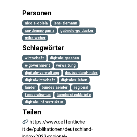
Personen
nicole-opiela
jens-tiemann
jan-dennis-gumz
gabriele-goldacker
mike-weber
Schlagwörter
wirtschaft
digitale-graeben
e-government
verwaltung
digitale-verwaltung
deutschland-index
digitalwirtschaft
digitales-leben
lander
bundeslaender
regional
foederalismus
laendersteckbriefe
digitale-infrastruktur
Teilen
https://www.oeffentliche-
it.de/publikationen/deutschland-
index-2023-regional-