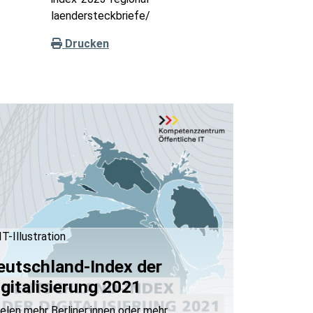
laendersteckbriefe/
Drucken
T-Illustration
eutschland-Index der
igitalisierung 2021
elen mehr Berliner:innen oder mehr