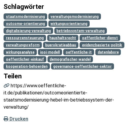
Schlagwörter
staatsmodernisierung
verwaltungsmodernisierung
outcome-orientierung
wirkungsorientierung
digitalisierung-verwaltung
betriebssystem-verwaltung
ressourcensteuerung
haushaltsrecht
oeffentlicher-dienst
verwaltungsreform
buerokratieabbau
evidenzbasierte-politik
wirkungsanalyse
iooi-modell
oeffentliche-it
datenlabore
oeffentlicher-einkauf
demografischer-wandel
kooperation-behoerden
governance-oeffentlicher-sektor
Teilen
https://www.oeffentliche-
it.de/publikationen/outcomeorientierte-
staatsmodernisierung-hebel-im-betriebssystem-der-
verwaltung/
Drucken