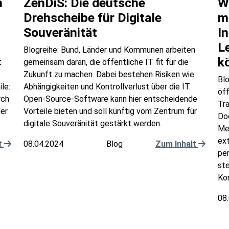
n
ZenDiS: Die deutsche
Wi
Drehscheibe für Digitale
m
Souveränität
I
L
Blogreihe: Bund, Länder und Kommunen arbeiten
k
t
gemeinsam daran, die öffentliche IT fit für die
Zukunft zu machen. Dabei bestehen Risiken wie
Blo
le:
Abhängigkeiten und Kontrollverlust über die IT.
öff
rch
Open-Source-Software kann hier entscheidende
Tra
der
Vorteile bieten und soll künftig vom Zentrum für
Do
digitale Souveränität gestärkt werden.
Mee
ext
t
08.04.2024
Blog
Zum Inhalt
per
ste
Ko
08