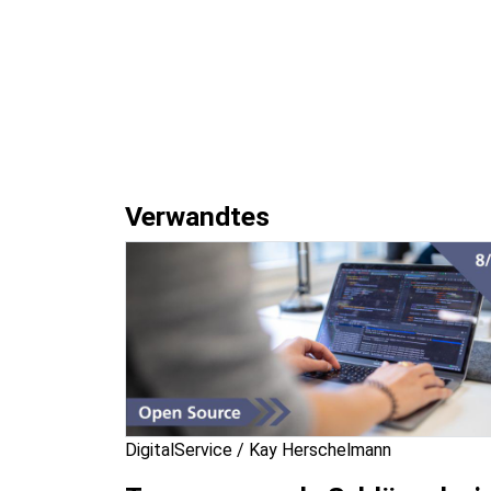
Verwandtes
DigitalService / Kay Herschelmann