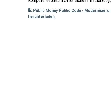
Kompetenzzentrum Öffentliche IT mitherausg
Public Money Public Code - Modernisierun
herunterladen