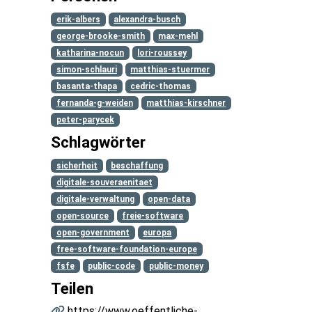
erik-albers
alexandra-busch
george-brooke-smith
max-mehl
katharina-nocun
lori-roussey
simon-schlauri
matthias-stuermer
basanta-thapa
cedric-thomas
fernanda-g-weiden
matthias-kirschner
peter-parycek
Schlagwörter
sicherheit
beschaffung
digitale-souveraenitaet
digitale-verwaltung
open-data
open-source
freie-software
open-government
europa
free-software-foundation-europe
fsfe
public-code
public-money
Teilen
https://www.oeffentliche-