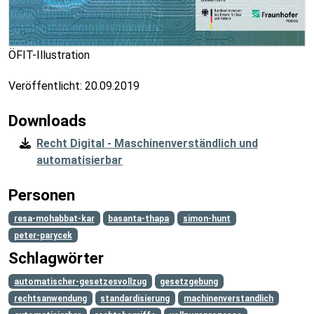
ÖFIT-Illustration
Veröffentlicht:
20.09.2019
Downloads
Recht Digital - Maschinenverständlich und
automatisierbar
Personen
resa-mohabbat-kar
basanta-thapa
simon-hunt
peter-parycek
Schlagwörter
automatischer-gesetzesvollzug
gesetzgebung
rechtsanwendung
standardisierung
machinenverstandlich