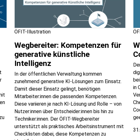
ÖFIT-Illustration
ÖFI
Wegbereiter: Kompetenzen für
W
generative künstliche
C
Intelligenz
Der
t
dig
In der öffentlichen Verwaltung kommen
r
be
zunehmend generative KI-Lösungen zum Einsatz.
in 
Damit dieser Einsatz gelingt, benötigen
mit
Ve
Mitarbeiter:innen die passenden Kompetenzen.
gen
Che
Diese variieren je nach KI-Lösung und Rolle – von
Cod
Nutzer:innen über Entscheider:innen bis hin zu
zu
ge
Techniker:innen. Der ÖFIT-Wegbereiter
unterstützt als praktisches Arbeitsinstrument mit
31
Checklisten dabei, diese Kompetenzen zu