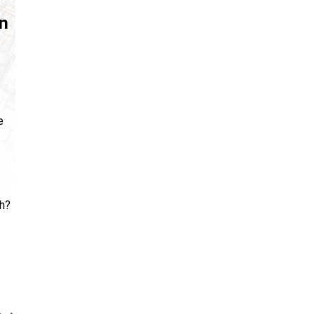
n
e
h?