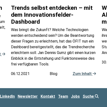
n
Trends selbst entdecken – mit
W
dem Innovationsfelder-
A
e
Dashboard
m
rum
elt,
Was bringt die Zukunft? Welche Technologien
Wie
werden entscheidend sein? Um die Beantwortung
ihr
dieser Fragen zu erleichtern, hat das ÖFIT nun ein
we
Dashboard bereitgestellt, das die Trendrecherche
Stu
erleichtern soll. Jan Dennis Gumz gibt einen kurzen
An
t
Einblick in die Entstehung und Funktionsweise des
30
frei verfügbaren Tools.
06.12.2021
Blog
Zum Inhalt
LinkedIn
Newsletter
Kontakt
Team
Jobs
Suche