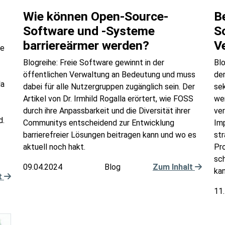
Wie können Open-Source-
B
Software und -Systeme
S
barriereärmer werden?
V
ge
Blogreihe: Freie Software gewinnt in der
Blo
öffentlichen Verwaltung an Bedeutung und muss
de
la
dabei für alle Nutzergruppen zugänglich sein. Der
se
Artikel von Dr. Irmhild Rogalla erörtert, wie FOSS
we
durch ihre Anpassbarkeit und die Diversität ihrer
ver
d.
Communitys entscheidend zur Entwicklung
Im
barrierefreier Lösungen beitragen kann und wo es
st
aktuell noch hakt.
Pr
sc
09.04.2024
Blog
Zum Inhalt
kan
t
11