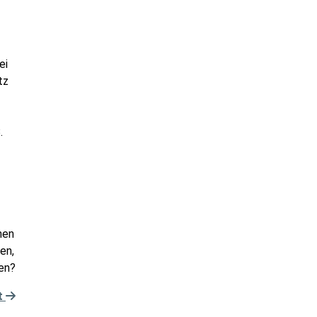
ei
tz
.
nen
en,
len?
t