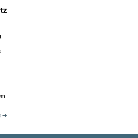
tz
t
-
s
nem
t