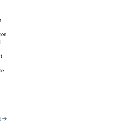
n
ren
t
ht
te
t