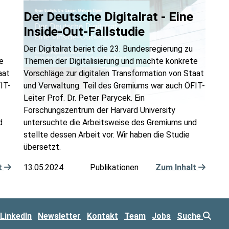
Der Deutsche Digitalrat - Eine
Inside-Out-Fallstudie
Der Digitalrat beriet die 23. Bundesregierung zu
e
Themen der Digitalisierung und machte konkrete
aat
Vorschläge zur digitalen Transformation von Staat
IT-
und Verwaltung. Teil des Gremiums war auch ÖFIT-
Leiter Prof. Dr. Peter Parycek. Ein
Forschungszentrum der Harvard University
d
untersuchte die Arbeitsweise des Gremiums und
stellte dessen Arbeit vor. Wir haben die Studie
übersetzt.
t
13.05.2024
Publikationen
Zum Inhalt
LinkedIn
Newsletter
Kontakt
Team
Jobs
Suche