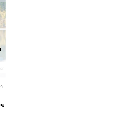
r
en
ung