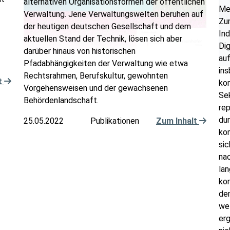
alternativen Organisationsformen der öffentlichen
Me
Verwaltung. Jene Verwaltungswelten beruhen auf
Zu
der heutigen deutschen Gesellschaft und dem
Ind
aktuellen Stand der Technik, lösen sich aber
Dig
darüber hinaus von historischen
auf
Pfadabhängigkeiten der Verwaltung wie etwa
in
Rechtsrahmen, Berufskultur, gewohnten
t
ko
Vorgehensweisen und der gewachsenen
Sek
Behördenlandschaft.
re
du
25.05.2022
Publikationen
Zum Inhalt
ko
sic
nac
la
kom
de
we
erg