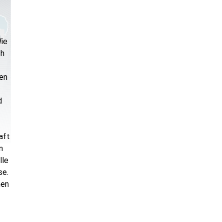
Wie
ch
en
d
aft
n
lle
se.
hen