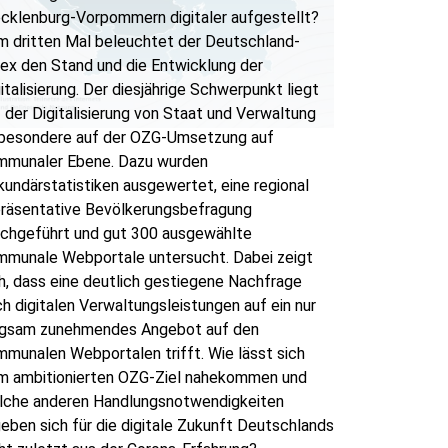
cklenburg-Vorpommern digitaler aufgestellt?
m dritten Mal beleuchtet der Deutschland-
ex den Stand und die Entwicklung der
italisierung. Der diesjährige Schwerpunkt liegt
 der Digitalisierung von Staat und Verwaltung
sbesondere auf der OZG-Umsetzung auf
mmunaler Ebene. Dazu wurden
undärstatistiken ausgewertet, eine regional
präsentative Bevölkerungsbefragung
rchgeführt und gut 300 ausgewählte
mmunale Webportale untersucht. Dabei zeigt
h, dass eine deutlich gestiegene Nachfrage
h digitalen Verwaltungsleistungen auf ein nur
ngsam zunehmendes Angebot auf den
munalen Webportalen trifft. Wie lässt sich
m ambitionierten OZG-Ziel nahekommen und
lche anderen Handlungsnotwendigkeiten
eben sich für die digitale Zukunft Deutschlands