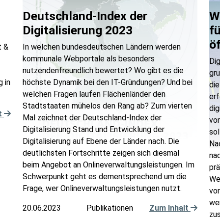
Deutschland-Index der
W
Digitalisierung 2023
f
ö
t &
In welchen bundesdeutschen Ländern werden
kommunale Webportale als besonders
Dig
nutzendenfreundlich bewertet? Wo gibt es die
gru
g in
höchste Dynamik bei den IT-Gründungen? Und bei
di
welchen Fragen laufen Flächenländer den
erf
Stadtstaaten mühelos den Rang ab? Zum vierten
dig
t
Mal zeichnet der Deutschland-Index der
von
Digitalisierung Stand und Entwicklung der
sol
Digitalisierung auf Ebene der Länder nach. Die
Nac
deutlichsten Fortschritte zeigen sich diesmal
na
beim Angebot an Onlineverwaltungsleistungen. Im
prä
Schwerpunkt geht es dementsprechend um die
We
Frage, wer Onlineverwaltungsleistungen nutzt.
von
we
20.06.2023
Publikationen
Zum Inhalt
zu