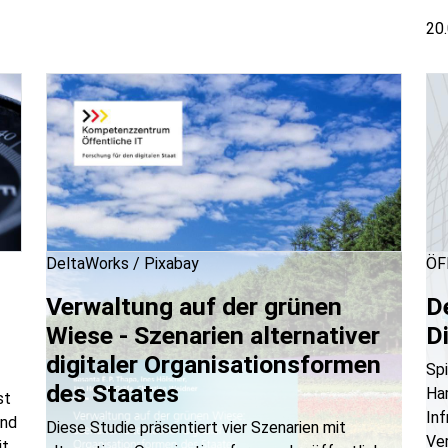
20
DeltaWorks / Pixabay
ÖFI
Verwaltung auf der grünen
D
Wiese - Szenarien alternativer
D
digitaler Organisationsformen
Spi
des Staates
Ham
st
Inf
und
Diese Studie präsentiert vier Szenarien mit
Ver
it