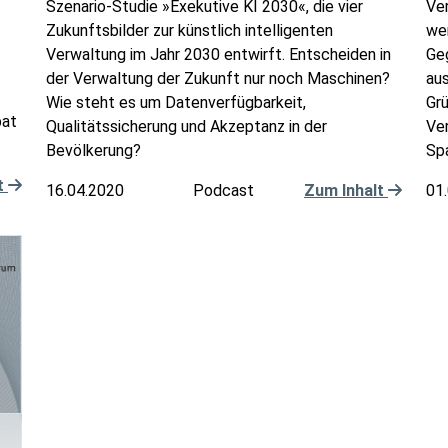
Szenario-Studie »Exekutive KI 2030«, die vier
Ver
Zukunftsbilder zur künstlich intelligenten
we
Verwaltung im Jahr 2030 entwirft. Entscheiden in
Geg
der Verwaltung der Zukunft nur noch Maschinen?
au
Wie steht es um Datenverfügbarkeit,
Gr
bat
Qualitätssicherung und Akzeptanz in der
Ver
Bevölkerung?
Sp
t
16.04.2020
Podcast
Zum Inhalt
01