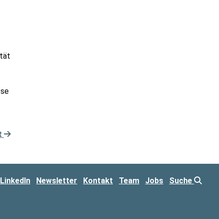
tät
ese
t
LinkedIn
Newsletter
Kontakt
Team
Jobs
Suche