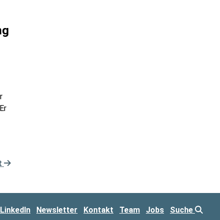
ng
r
Er
t
LinkedIn
Newsletter
Kontakt
Team
Jobs
Suche