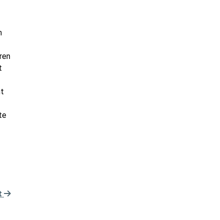
n
ren
t
ht
te
t