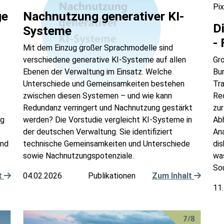
Pi
ge
Nachnutzung generativer KI-
D
Systeme
-
Mit dem Einzug großer Sprachmodelle sind
verschiedene generative KI-Systeme auf allen
Gr
Ebenen der Verwaltung im Einsatz. Welche
Bu
Unterschiede und Gemeinsamkeiten bestehen
Tr
zwischen diesen Systemen – und wie kann
Re
Redundanz verringert und Nachnutzung gestärkt
zur
ng
werden? Die Vorstudie vergleicht KI-Systeme in
Ab
der deutschen Verwaltung. Sie identifiziert
An
und
technische Gemeinsamkeiten und Unterschiede
dis
sowie Nachnutzungspotenziale.
was
Sou
t
04.02.2026
Publikationen
Zum Inhalt
11