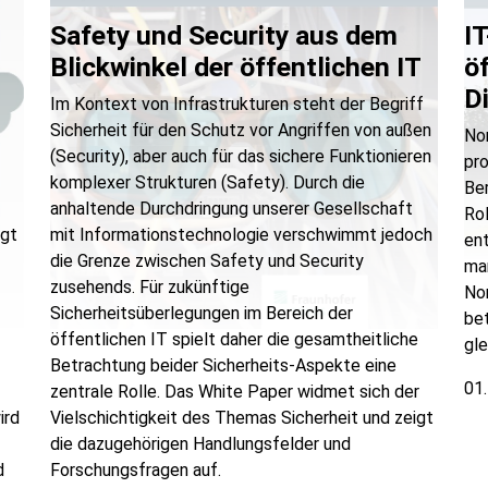
Safety und Security aus dem
I
Blickwinkel der öffentlichen IT
ö
D
Im Kontext von Infrastrukturen steht der Begriff
Sicherheit für den Schutz vor Angriffen von außen
No
(Security), aber auch für das sichere Funktionieren
pro
komplexer Strukturen (Safety). Durch die
Ber
anhaltende Durchdringung unserer Gesellschaft
Ro
ägt
mit Informationstechnologie verschwimmt jedoch
ent
die Grenze zwischen Safety und Security
man
zusehends. Für zukünftige
No
Sicherheitsüberlegungen im Bereich der
bet
öffentlichen IT spielt daher die gesamtheitliche
gl
Betrachtung beider Sicherheits-Aspekte eine
01
zentrale Rolle. Das White Paper widmet sich der
ird
Vielschichtigkeit des Themas Sicherheit und zeigt
die dazugehörigen Handlungsfelder und
d
Forschungsfragen auf.