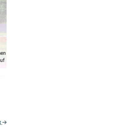
n
hen
auf
t