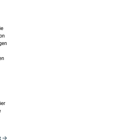
ie
von
gen
en
ier
e
t