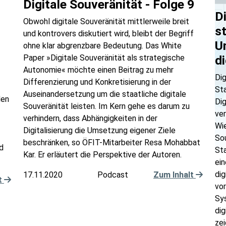
Digitale Souveränität - Folge 9
Di
Obwohl digitale Souveränität mittlerweile breit
s
und kontrovers diskutiert wird, bleibt der Begriff
U
ohne klar abgrenzbare Bedeutung. Das White
Paper »Digitale Souveränität als strategische
di
Autonomie« möchte einen Beitrag zu mehr
Dig
Differenzierung und Konkretisierung in der
St
Auseinandersetzung um die staatliche digitale
den
Dig
Souveränität leisten. Im Kern gehe es darum zu
ver
verhindern, dass Abhängigkeiten in der
Wie
Digitalisierung die Umsetzung eigener Ziele
Sou
beschränken, so ÖFIT-Mitarbeiter Resa Mohabbat
d
St
Kar. Er erläutert die Perspektive der Autoren.
ei
dig
17.11.2020
Podcast
Zum Inhalt
t
vor
Sys
dig
ze