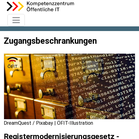
Zugangsbeschrankungen
DreamQuest / Pixabay | ÖFIT-Illustration
Registermodernisierungsgesetz -