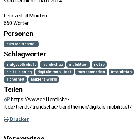
Veröffentlicht:
04.07.2014
Lesezeit: 4 Minuten
660 Wörter
Personen
carsten-schmoll
Schlagwörter
zivilgesellschaft
trendschau
mobilitaet
netze
digitalisierung
digitale-mobilitaet
massenmedien
interaktion
sicherheit
ambient-world
Teilen
https://www.oeffentliche-
it.de/trends/trendschau/trendthemen/digitale-mobilitaet/
Drucken
Verwandtes