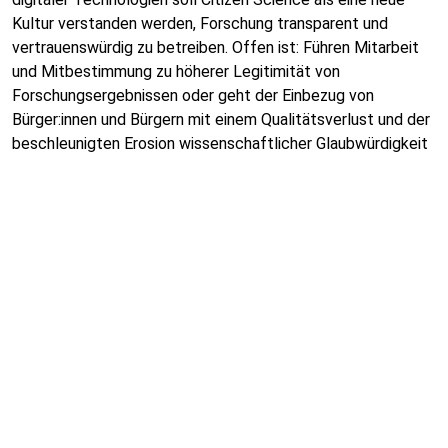
Kultur verstanden werden, Forschung transparent und
vertrauenswürdig zu betreiben. Offen ist: Führen Mitarbeit
und Mitbestimmung zu höherer Legitimität von
Forschungsergebnissen oder geht der Einbezug von
Bürger:innen und Bürgern mit einem Qualitätsverlust und der
beschleunigten Erosion wissenschaftlicher Glaubwürdigkeit
einher?
25.11.2019
Trendthemen
Zum Inhalt
Impressum
Datenschutz
Mastodon
LinkedIn
Newsletter
Kontakt
Team
Jobs
Suche