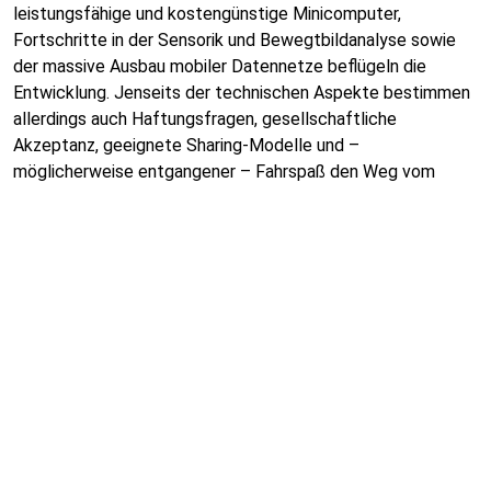
leistungsfähige und kostengünstige Minicomputer,
Fortschritte in der Sensorik und Bewegtbildanalyse sowie
der massive Ausbau mobiler Datennetze beflügeln die
Entwicklung. Jenseits der technischen Aspekte bestimmen
allerdings auch Haftungsfragen, gesellschaftliche
Akzeptanz, geeignete Sharing-Modelle und –
möglicherweise entgangener – Fahrspaß den Weg vom
Fahrer zum Passagier im Auto.
01.10.2014
Trendthemen
Zum Inhalt
Impressum
Datenschutz
Mastodon
LinkedIn
Newsletter
Kontakt
Team
Jobs
Suche