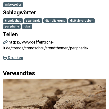
mike-weber
Schlagwörter
trendschau
standards
digitalisierung
digitale-graeben
peripherie
lokal
Teilen
https://www.oeffentliche-
it.de/trends/trendschau/trendthemen/peripherie/
Drucken
Verwandtes