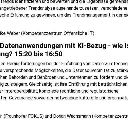
rends identifizieren und bewerten und die Ergebnisse gemeins
atengetriebener Trendanalyse auseinanderzusetzen, verschiedene
sche Erfahrung zu gewinnen, um das Trendmanagement in der e
Mike Weber (Kompetenzzentrum Öffentliche IT)
n Datenanwendungen mit KI-Bezug - wie i
ng? 15:20 bis 16:50
den Herausforderungen bei der Einführung von Datenraumtechno
ielversprechende Möglichkeiten, die Datensouveränität zu stärk
hen Behörden und Behörden und Unternehmen zu fördern und di
g zu steigern. Gleichzeitig ist ihre Einführung mit beträchtlichen
 Interoperabilität, komplexe rechtliche und regulatorische
en-Governance sowie der notwendige kulturelle und organisato
usen (Fraunhofer FOKUS) und Dorian Wachsmann (Kompetenzzent