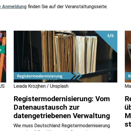
e Anmeldung
finden Sie auf der Veranstaltungsseite.
KUS
Leiada Krözjhen / Unsplash
Ma
Registermodernisierung: Vom
R
Datenaustausch zur
ü
datengetriebenen Verwaltung
M
s
Wie muss Deutschland Registermodernisierung