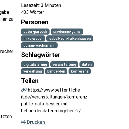
Lesezeit: 3 Minuten
433 Wörter
fgabe
llen zu
Personen
peter-parycek
jan-dennis-gumz
mike-weber
isabell-von-falkenhausen
dorian-wachsmann
precher
Schlagwörter
digitalisierung
veranstaltung
daten
verwaltung
behoerden
konferenz
Teilen
https://www.oeffentliche-
it.de/veranstaltungen/konferenz-
public-data-besser-mit-
behoerdendaten-umgehen-2/
utzten
Drucken