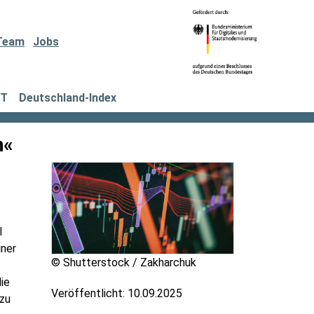
Team
Jobs
IT
Deutschland-Index
n«
l
iner
© Shutterstock / Zakharchuk
ie
Veröffentlicht:
10.09.2025
azu