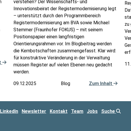
h
verstehen? Der Wissenschafts- und
Reg
Innovationsbeirat der Registermodernisierung legt
Dat
– unterstützt durch den Programmbereich
sta
Registermodernisierung am BVA sowie Michael
zu 
n
Stemmer (Fraunhofer FOKUS) – mit seinem
Ver
Positionspapier einen langfristigen
Ver
Orientierungsrahmen vor. Im Blogbeitrag werden
Ge
die Kernbotschaften zusammengefasst. Klar wird:
erf
für konstruktive Veränderung in der Verwaltung
t
11
müssen Register auf vielen Ebenen neu gedacht
werden.
09.12.2025
Blog
Zum Inhalt
LinkedIn
Newsletter
Kontakt
Team
Jobs
Suche