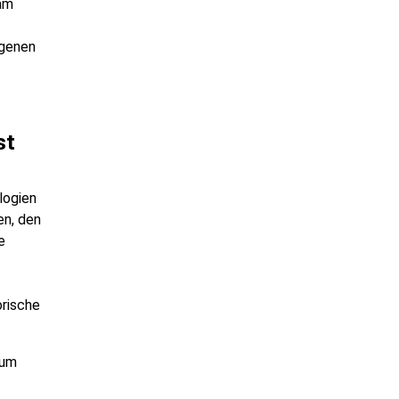
am
igenen
st
logien
en, den
e
rische
rum