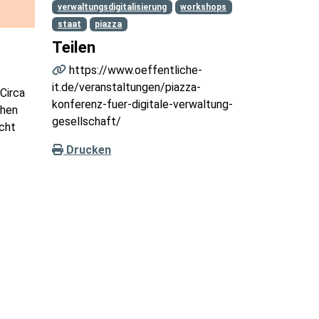
verwaltungsdigitalisierung
workshops
staat
piazza
Teilen
https://www.oeffentliche-
it.de/veranstaltungen/piazza-
Circa
konferenz-fuer-digitale-verwaltung-
chen
gesellschaft/
icht
Drucken