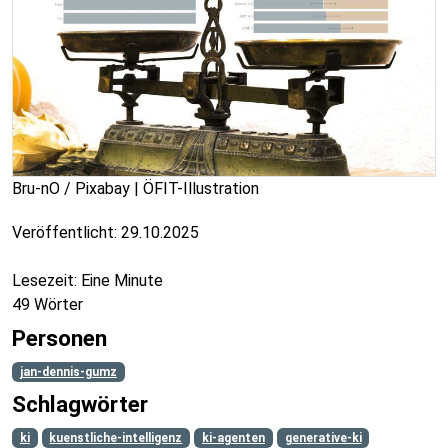
Bru-nO / Pixabay | ÖFIT-Illustration
Veröffentlicht:
29.10.2025
Lesezeit: Eine Minute
49 Wörter
Personen
jan-dennis-gumz
Schlagwörter
ki
kuenstliche-intelligenz
ki-agenten
generative-ki