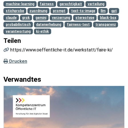
machine-learning
fairness
gerechtigkeit
verteilung
stichprobe
zuordnung
prompt
text-to-image
llm
gpt
claude
grok
gemini
verzerrung
stereotype
black-box
probabilistisch
datenerhebung
fairness-test
transparenz
verantwortung
ki-ethik
Teilen
https://www.oeffentliche-it.de/werkstatt/faire-ki/
Drucken
Verwandtes